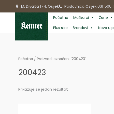
Skip
M. Divalta 174, Osijek
Poslovnica Osijek 031 500 1
to
content
Početna
Muškarci
Žene
Plus size
Brendovi
Novo u p
Početna
/ Proizvodi označeni “200423”
200423
Prikazuje se jedan rezultat