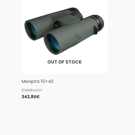
OUT OF STOCK
Meopta 10×42
Dalekozori
343,80
€