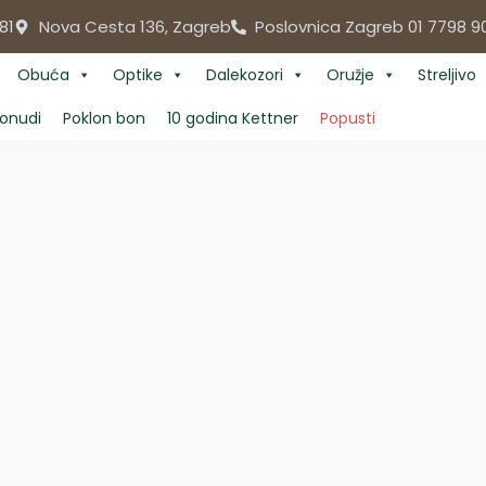
81
Nova Cesta 136, Zagreb
Poslovnica Zagreb 01 7798 9
Obuća
Optike
Dalekozori
Oružje
Streljivo
onudi
Poklon bon
10 godina Kettner
Popusti