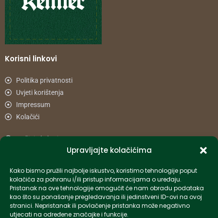
Korisni linkovi
Politika privatnosti
Uvjeti korištenja
Impressum
Kolačići
Načini plaćanja
Upravljajte kolačićima
Uvjeti dostave
Reklamacije i povrat
Kako bismo pružili najbolje iskustvo, koristimo tehnologije poput
kolačića za pohranu i/ili pristup informacijama o uređaju.
Pristanak na ove tehnologije omogućit će nam obradu podataka
Informacije
kao što su ponašanje pregledavanja ili jedinstveni ID-ovi na ovoj
stranici. Nepristanak ili povlačenje pristanka može negativno
info-hr@kettner.com
utjecati na određene značajke i funkcije.