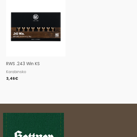
RWS .243 Win KS
Karabinsko
3,46
€