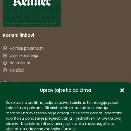
Korisni linkovi
Politika privatnosti
Uvjeti korištenja
Impressum
Kolačići
Načini plaćanja
Upravljajte kolačićima
Uvjeti dostave
Reklamacije i povrat
Kako bismo pružili najbolje iskustvo, koristimo tehnologije poput
kolačića za pohranu i/ili pristup informacijama o uređaju.
Pristanak na ove tehnologije omogućit će nam obradu podataka
Informacije
kao što su ponašanje pregledavanja ili jedinstveni ID-ovi na ovoj
stranici. Nepristanak ili povlačenje pristanka može negativno
info-hr@kettner.com
utjecati na određene značajke i funkcije.