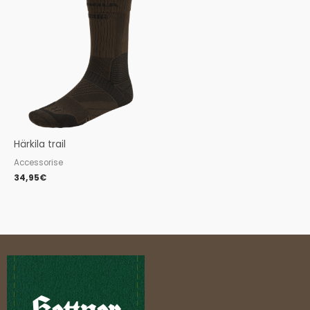
Härkila trail
Accessorise
34,95
€