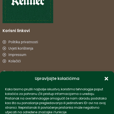
Korisni linkovi
Politika privatnosti
Uvjeti korištenja
Impressum
Kolačići
Načini plaćanja
Upravljajte kolačićima
Uvjeti dostave
Reklamacije i povrat
Kako bismo pružili najbolje iskustvo, koristimo tehnologije poput
kolačića za pohranu i/ili pristup informacijama o uređaju.
Pristanak na ove tehnologije omogućit će nam obradu podataka
Informacije
kao što su ponašanje pregledavanja ili jedinstveni ID-ovi na ovoj
stranici. Nepristanak ili povlačenje pristanka može negativno
info-hr@kettner.com
utjecati na određene značajke i funkcije.