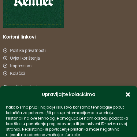
Korisni linkovi
Politika privatnosti
Uvjeti korištenja
Impressum
Kolačići
Načini plaćanja
Upravljajte kolačićima
Uvjeti dostave
Reklamacije i povrat
Kako bismo pružili najbolje iskustvo, koristimo tehnologije poput
kolačića za pohranu i/ili pristup informacijama o uređaju.
Pristanak na ove tehnologije omogućit će nam obradu podataka
Informacije
kao što su ponašanje pregledavanja ili jedinstveni ID-ovi na ovoj
stranici. Nepristanak ili povlačenje pristanka može negativno
info-hr@kettner.com
utjecati na određene značajke i funkcije.