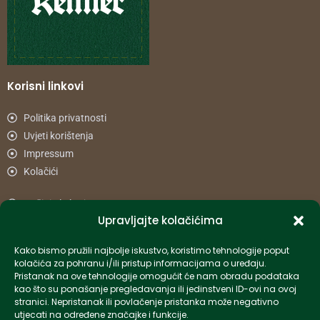
Korisni linkovi
Politika privatnosti
Uvjeti korištenja
Impressum
Kolačići
Načini plaćanja
Upravljajte kolačićima
Uvjeti dostave
Reklamacije i povrat
Kako bismo pružili najbolje iskustvo, koristimo tehnologije poput
kolačića za pohranu i/ili pristup informacijama o uređaju.
Pristanak na ove tehnologije omogućit će nam obradu podataka
Informacije
kao što su ponašanje pregledavanja ili jedinstveni ID-ovi na ovoj
stranici. Nepristanak ili povlačenje pristanka može negativno
info-hr@kettner.com
utjecati na određene značajke i funkcije.