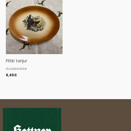
Plitki tanjur
Accessorise
8,65
€