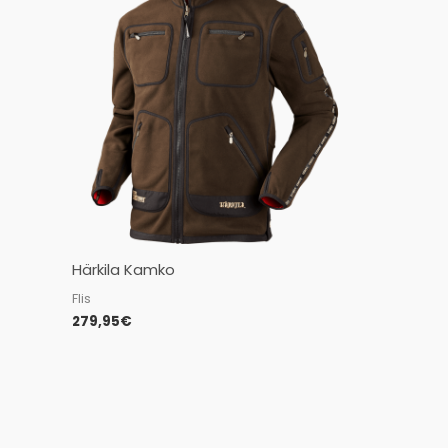
Härkila Kamko
Flis
279,95
€