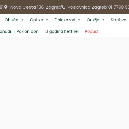
81
Nova Cesta 136, Zagreb
Poslovnica Zagreb 01 7798 9
Obuća
Optike
Dalekozori
Oružje
Streljivo
onudi
Poklon bon
10 godina Kettner
Popusti