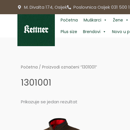
Skip
M. Divalta 174, Osijek
Poslovnica Osijek 031 500 1
to
content
Početna
Muškarci
Žene
Plus size
Brendovi
Novo u p
Početna
/ Proizvodi označeni “1301001”
1301001
Prikazuje se jedan rezultat