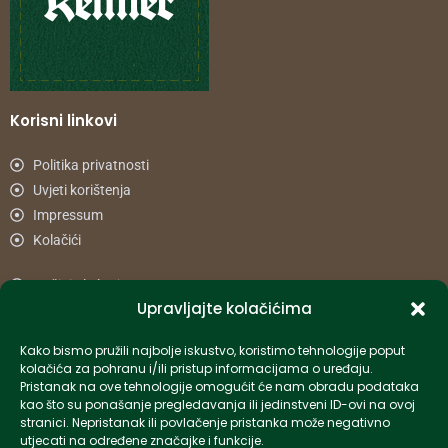
Korisni linkovi
Politika privatnosti
Uvjeti korištenja
Impressum
Kolačići
Načini plaćanja
Upravljajte kolačićima
Uvjeti dostave
Reklamacije i povrat
Kako bismo pružili najbolje iskustvo, koristimo tehnologije poput
kolačića za pohranu i/ili pristup informacijama o uređaju.
Pristanak na ove tehnologije omogućit će nam obradu podataka
Informacije
kao što su ponašanje pregledavanja ili jedinstveni ID-ovi na ovoj
stranici. Nepristanak ili povlačenje pristanka može negativno
info-hr@kettner.com
utjecati na određene značajke i funkcije.