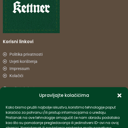
Korisni linkovi
Politika privatnosti
Uvjeti korištenja
Impressum
Kolačići
Načini plaćanja
Upravljajte kolačićima
Uvjeti dostave
Reklamacije i povrat
Kako bismo pružili najbolje iskustvo, koristimo tehnologije poput
kolačića za pohranu i/ili pristup informacijama o uređaju.
Pristanak na ove tehnologije omogućit će nam obradu podataka
Informacije
kao što su ponašanje pregledavanja ili jedinstveni ID-ovi na ovoj
stranici. Nepristanak ili povlačenje pristanka može negativno