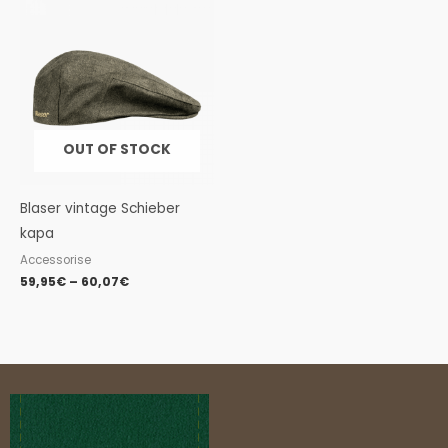
range:
59,95€
through
60,07€
OUT OF STOCK
Blaser vintage Schieber
kapa
Accessorise
59,95
€
–
60,07
€