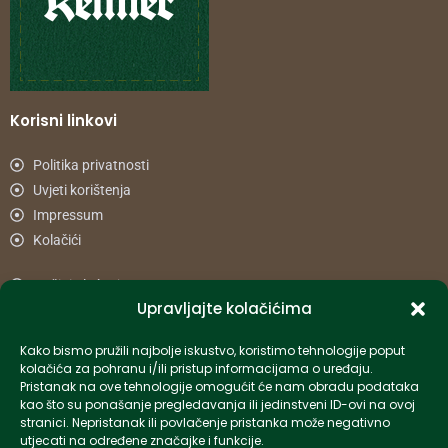
Korisni linkovi
Politika privatnosti
Uvjeti korištenja
Impressum
Kolačići
Načini plaćanja
Upravljajte kolačićima
Uvjeti dostave
Reklamacije i povrat
Kako bismo pružili najbolje iskustvo, koristimo tehnologije poput
kolačića za pohranu i/ili pristup informacijama o uređaju.
Pristanak na ove tehnologije omogućit će nam obradu podataka
Informacije
kao što su ponašanje pregledavanja ili jedinstveni ID-ovi na ovoj
stranici. Nepristanak ili povlačenje pristanka može negativno
info-hr@kettner.com
utjecati na određene značajke i funkcije.