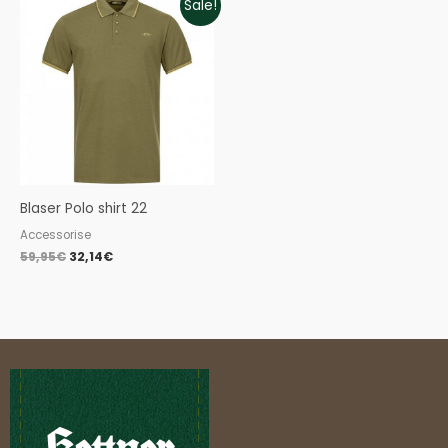
Sale!
price
price
was:
is:
59,95€.
32,14€.
Blaser Polo shirt 22
Accessorise
59,95
€
32,14
€