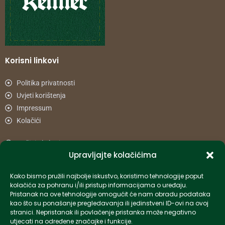
Korisni linkovi
Politika privatnosti
Uvjeti korištenja
Impressum
Kolačići
Načini plaćanja
Upravljajte kolačićima
Uvjeti dostave
Reklamacije i povrat
Kako bismo pružili najbolje iskustvo, koristimo tehnologije poput
kolačića za pohranu i/ili pristup informacijama o uređaju.
Pristanak na ove tehnologije omogućit će nam obradu podataka
Informacije
kao što su ponašanje pregledavanja ili jedinstveni ID-ovi na ovoj
stranici. Nepristanak ili povlačenje pristanka može negativno
info-hr@kettner.com
utjecati na određene značajke i funkcije.