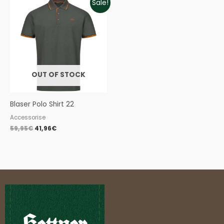
Sale!
price
price
was:
is:
59,95€.
41,96€.
OUT OF STOCK
Blaser Polo Shirt 22
Accessorise
59,95
€
41,96
€