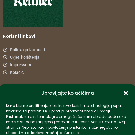
Korisni linkovi
Politika privatnosti
Uvjeti korištenja
Impressum
Kolačići
Načini plaćanja
Upravljajte kolačićima
Uvjeti dostave
Reklamacije i povrat
Kako bismo pružili najbolje iskustvo, koristimo tehnologije poput
kolačića za pohranu i/ili pristup informacijama o uređaju.
Pristanak na ove tehnologije omogućit će nam obradu podataka
Informacije
kao što su ponašanje pregledavanja ili jedinstveni ID-ovi na ovoj
stranici. Nepristanak ili povlačenje pristanka može negativno
info-hr@kettner.com
utjecati na određene značajke i funkcije.