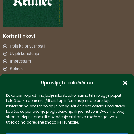
Korisni linkovi
Politika privatnosti
Uvjeti korištenja
Impressum
Kolačići
Upravljajte kolačićima
Načini plaćanja
Uvjeti dostave
Kako bismo pružili najbolje iskustvo, koristimo tehnologije poput
Reklamacije i povrat
kolačića za pohranu i/ili pristup informacijama o uređaju.
Pristanak na ove tehnologije omogućit će nam obradu podataka
kao što su ponašanje pregledavanja ili jedinstveni ID-ovi na ovoj
Informacije
stranici. Nepristanak ili povlačenje pristanka može negativno
utjecati na određene značajke i funkcije.
info-hr@kettner.com
Poslovnica Osijek 031 500 181