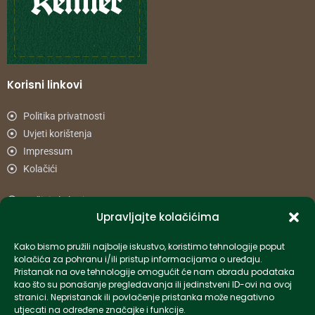
Korisni linkovi
Politika privatnosti
Uvjeti korištenja
Impressum
Kolačići
Načini plaćanja
Upravljajte kolačićima
Uvjeti dostave
Reklamacije i povrat
Kako bismo pružili najbolje iskustvo, koristimo tehnologije poput
kolačića za pohranu i/ili pristup informacijama o uređaju.
Pristanak na ove tehnologije omogućit će nam obradu podataka
Informacije
kao što su ponašanje pregledavanja ili jedinstveni ID-ovi na ovoj
stranici. Nepristanak ili povlačenje pristanka može negativno
info-hr@kettner.com
utjecati na određene značajke i funkcije.