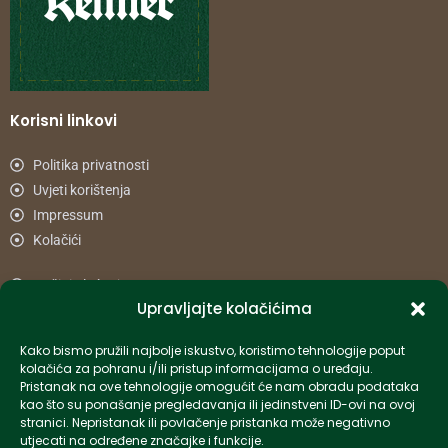
Korisni linkovi
Politika privatnosti
Uvjeti korištenja
Impressum
Kolačići
Načini plaćanja
Upravljajte kolačićima
Uvjeti dostave
Reklamacije i povrat
Kako bismo pružili najbolje iskustvo, koristimo tehnologije poput
kolačića za pohranu i/ili pristup informacijama o uređaju.
Pristanak na ove tehnologije omogućit će nam obradu podataka
Informacije
kao što su ponašanje pregledavanja ili jedinstveni ID-ovi na ovoj
stranici. Nepristanak ili povlačenje pristanka može negativno
info-hr@kettner.com
utjecati na određene značajke i funkcije.