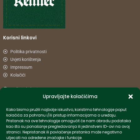
Korisni linkovi
Politika privatnosti
Uvjeti korištenja
Impressum
Kolačići
Načini plaćanja
Upravljajte kolačićima
Uvjeti dostave
Reklamacije i povrat
Kako bismo pružili najbolje iskustvo, koristimo tehnologije poput
kolačića za pohranu i/ili pristup informacijama o uređaju.
Pristanak na ove tehnologije omogućit će nam obradu podataka
Informacije
kao što su ponašanje pregledavanja ili jedinstveni ID-ovi na ovoj
stranici. Nepristanak ili povlačenje pristanka može negativno
info-hr@kettner.com
utjecati na određene značajke i funkcije.