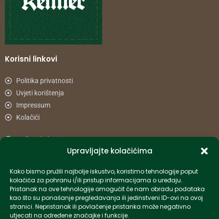
Korisni linkovi
Politika privatnosti
Uvjeti korištenja
Impressum
Kolačići
Načini plaćanja
Upravljajte kolačićima
Uvjeti dostave
Reklamacije i povrat
Kako bismo pružili najbolje iskustvo, koristimo tehnologije poput
kolačića za pohranu i/ili pristup informacijama o uređaju.
Pristanak na ove tehnologije omogućit će nam obradu podataka
Informacije
kao što su ponašanje pregledavanja ili jedinstveni ID-ovi na ovoj
stranici. Nepristanak ili povlačenje pristanka može negativno
info-hr@kettner.com
utjecati na određene značajke i funkcije.