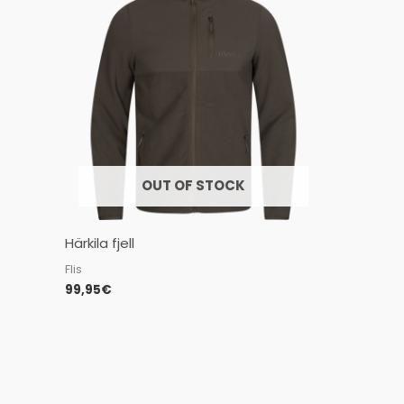
OUT OF STOCK
Härkila fjell
Flis
99,95
€