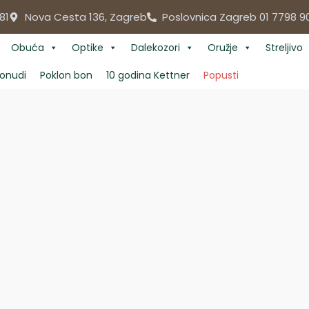
81
Nova Cesta 136, Zagreb
Poslovnica Zagreb 01 7798 9
Obuća
Optike
Dalekozori
Oružje
Streljivo
onudi
Poklon bon
10 godina Kettner
Popusti