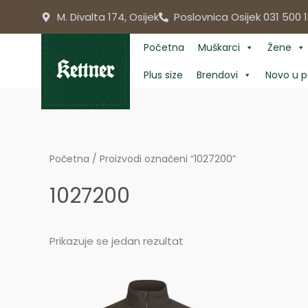
Skip
M. Divalta 174, Osijek
Poslovnica Osijek 031 500 1
to
content
Početna
Muškarci
Žene
Plus size
Brendovi
Novo u p
Početna
/ Proizvodi označeni “1027200”
1027200
Prikazuje se jedan rezultat