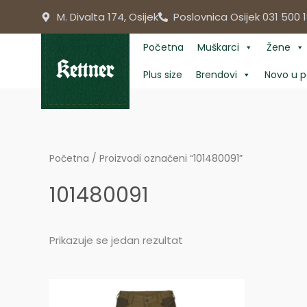
Skip
M. Divalta 174, Osijek
Poslovnica Osijek 031 500 1
to
content
Početna
Muškarci
Žene
Plus size
Brendovi
Novo u p
Početna
/ Proizvodi označeni “101480091”
101480091
Prikazuje se jedan rezultat