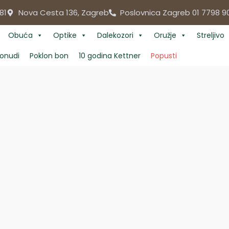
81
Nova Cesta 136, Zagreb
Poslovnica Zagreb 01 7798 9
Obuća
Optike
Dalekozori
Oružje
Streljivo
onudi
Poklon bon
10 godina Kettner
Popusti