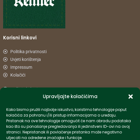
Korisni linkovi
Politika privatnosti
Uvjeti korištenja
Impressum
Kolačići
Načini plaćanja
Upravljajte kolačićima
Uvjeti dostave
Reklamacije i povrat
Kako bismo pružili najbolje iskustvo, koristimo tehnologije poput
kolačića za pohranu i/ili pristup informacijama o uređaju.
Pristanak na ove tehnologije omogućit će nam obradu podataka
Informacije
kao što su ponašanje pregledavanja ili jedinstveni ID-ovi na ovoj
stranici. Nepristanak ili povlačenje pristanka može negativno
info-hr@kettner.com
utjecati na određene značajke i funkcije.