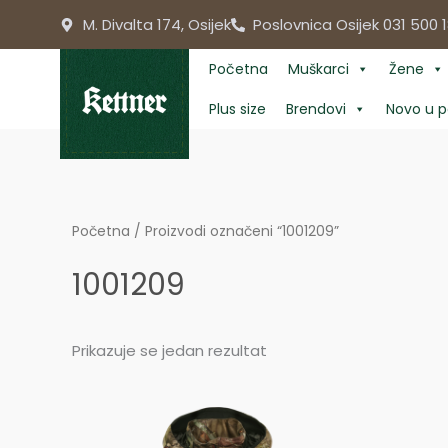
Skip
M. Divalta 174, Osijek
Poslovnica Osijek 031 500 1
to
content
Početna
Muškarci
Žene
Plus size
Brendovi
Novo u p
Početna
/ Proizvodi označeni “1001209”
1001209
Prikazuje se jedan rezultat