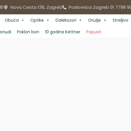
81
Nova Cesta 136, Zagreb
Poslovnica Zagreb 01 7798 9
Obuća
Optike
Dalekozori
Oružje
Streljivo
onudi
Poklon bon
10 godina Kettner
Popusti