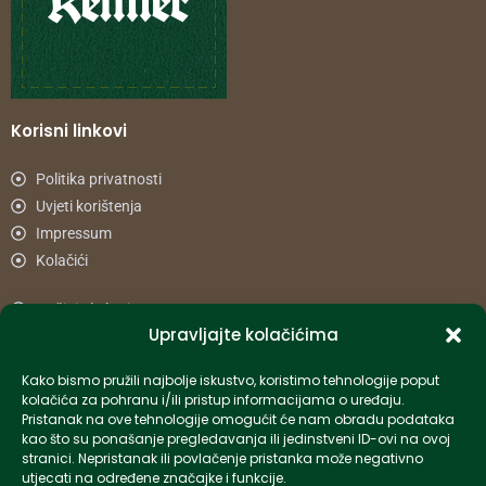
Korisni linkovi
Politika privatnosti
Uvjeti korištenja
Impressum
Kolačići
Načini plaćanja
Upravljajte kolačićima
Uvjeti dostave
Reklamacije i povrat
Kako bismo pružili najbolje iskustvo, koristimo tehnologije poput
kolačića za pohranu i/ili pristup informacijama o uređaju.
Pristanak na ove tehnologije omogućit će nam obradu podataka
Informacije
kao što su ponašanje pregledavanja ili jedinstveni ID-ovi na ovoj
stranici. Nepristanak ili povlačenje pristanka može negativno
info-hr@kettner.com
utjecati na određene značajke i funkcije.