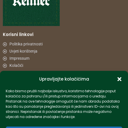
Korisni linkovi
Politika privatnosti
Uvjeti korištenja
Impressum
Kolačići
Upravljajte kolačićima
Načini plaćanja
Uvjeti dostave
Kako bismo pružili najbolje iskustvo, koristimo tehnologije poput
Reklamacije i povrat
kolačića za pohranu i/ili pristup informacijama o uređaju.
Pristanak na ove tehnologije omogućit će nam obradu podataka
kao što su ponašanje pregledavanja ili jedinstveni ID-ovi na ovoj
Informacije
stranici. Nepristanak ili povlačenje pristanka može negativno
utjecati na određene značajke i funkcije.
info-hr@kettner.com
Poslovnica Osijek 031 500 181