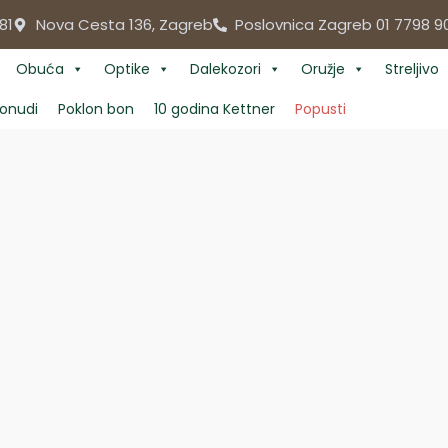
81
Nova Cesta 136, Zagreb
Poslovnica Zagreb 01 7798 9
Obuća
Optike
Dalekozori
Oružje
Streljivo
onudi
Poklon bon
10 godina Kettner
Popusti