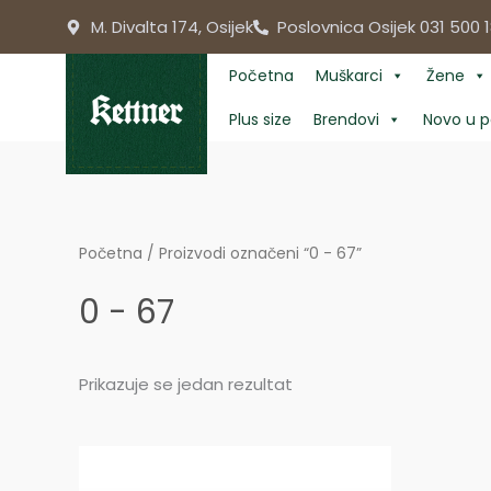
Skip
M. Divalta 174, Osijek
Poslovnica Osijek 031 500 1
to
content
Početna
Muškarci
Žene
Plus size
Brendovi
Novo u p
Početna
/ Proizvodi označeni “0 - 67”
0 - 67
Prikazuje se jedan rezultat