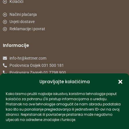
Kolačići
Načini plaćanja
Uvjeti dostave
Reklamacije i povrat
Informacije
info-hr@kettner.com
Poslovnica Osijek 031 500 181
Poslovnica Zagreb 01 7798 900
Upravljajte kolačićima
© 2024 Kettner. Sva prava pridržana.
Kako bismo pružili najbolje iskustvo, koristimo tehnologije poput
kolačića za pohranu i/ili pristup informacijama o uređaju.
Pristanak na ove tehnologije omogućit će nam obradu podataka
kao što su ponašanje pregledavanja ili jedinstveni ID-ovi na ovoj
stranici. Nepristanak ili povlačenje pristanka može negativno
Created by Pumapunku
utjecati na određene značajke i funkcije.