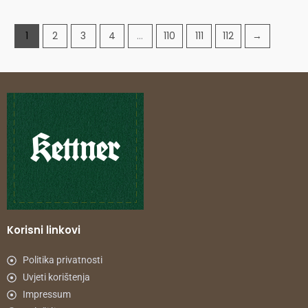
1
2
3
4
…
110
111
112
→
Korisni linkovi
Politika privatnosti
Uvjeti korištenja
Impressum