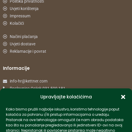
Politika privatnosti
Uvjeti korištenja
Impressum
Kolačići
Načini plaćanja
Uvjeti dostave
Reklamacije i povrat
Informacije
info-hr@kettner.com
Poslovnica Osijek 031 500 181
Poslovnica Zagreb 01 7798 900
Upravljajte kolačićima
Kako bismo pružili najbolje iskustvo, koristimo tehnologije poput
© 2024 Kettner. Sva prava pridržana.
kolačića za pohranu i/ili pristup informacijama o uređaju.
Pristanak na ove tehnologije omogućit će nam obradu podataka
kao što su ponašanje pregledavanja ili jedinstveni ID-ovi na ovoj
stranici. Nepristanak ili povlačenje pristanka može negativno