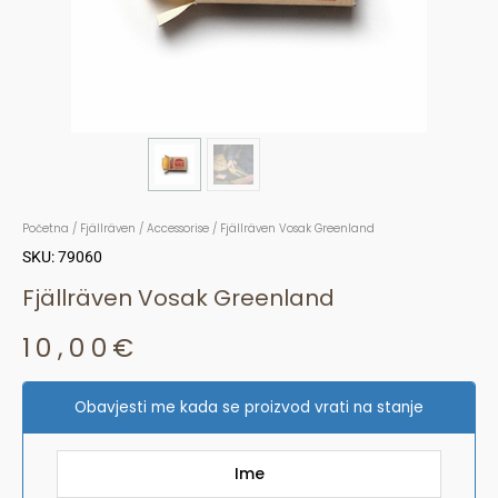
Početna
/
Fjällräven
/
Accessorise
/ Fjällräven Vosak Greenland
SKU: 79060
Fjällräven Vosak Greenland
10,00
€
Obavjesti me kada se proizvod vrati na stanje