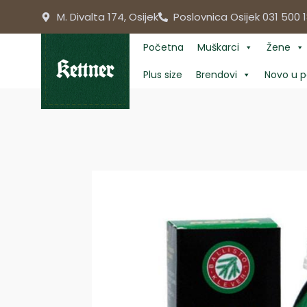
Skip
M. Divalta 174, Osijek
Poslovnica Osijek 031 500 1
to
content
Početna
Muškarci
Žene
Plus size
Brendovi
Novo u p