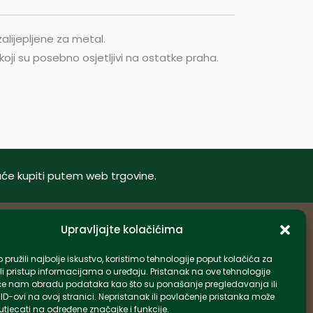
zalijepljene za metal.
oji su posebno osjetljivi na ostatke praha.
oguće kupiti putem web trgovine.
Upravljajte kolačićima
Informacije
pružili najbolje iskustvo, koristimo tehnologije poput kolačića za
li pristup informacijama o uređaju. Pristanak na ove tehnologije
info-hr@kettner.com
e nam obradu podataka kao što su ponašanje pregledavanja ili
Poslovnica Osijek 031 500 181
 ID-ovi na ovoj stranici. Nepristanak ili povlačenje pristanka može
tjecati na određene značajke i funkcije.
Poslovnica Zagreb 01 7798 900