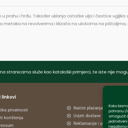
 prahu i hrđu. Također uklanja ostatke ulja i čestice ugljika 
 metaka na revolverima i klizača na ulošcima na pištoljima, k
tani na stranicama služe kao kataloški primjerci, te iste nije m
 linkovi
Kako bismo 
Načini plaćanja
tika privatnosti
pohranu i/i
Uvjeti dostave
omogućit ć
ti korištenja
jedinstveni
Reklamacije i povrat
ressum
negativno u