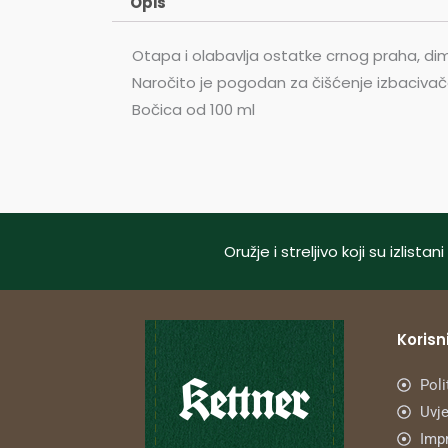
Opis
Otapa i olabavlja ostatke crnog praha, dim u
Naročito je pogodan za čišćenje izbacivača
Bočica od 100 ml
Oružje i streljivo koji su izlis
Korisni
Poli
Uvje
Imp