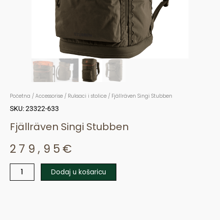
Početna
/
Accessorise
/
Ruksaci i stolice
/ Fjällräven Singi Stubben
SKU: 23322-633
Fjällräven Singi Stubben
279,95
€
Dodaj u košaricu
Fjällräven
Singi
Stubben
količina