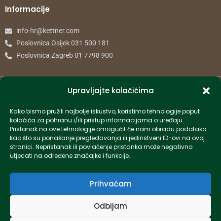
Informacije
info-hr@kettner.com
Poslovnica Osijek 031 500 181
Poslovnica Zagreb 01 7798 900
© 2024 Kettner. Sva prava pridržana.
Upravljajte kolačićima
Kako bismo pružili najbolje iskustvo, koristimo tehnologije poput
kolačića za pohranu i/ili pristup informacijama o uređaju.
Pristanak na ove tehnologije omogućit će nam obradu podataka
Created by Pumapunku
kao što su ponašanje pregledavanja ili jedinstveni ID-ovi na ovoj
stranici. Nepristanak ili povlačenje pristanka može negativno
utjecati na određene značajke i funkcije.
Prihvaćam
Odbijam