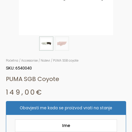
Početna
/
Accessorise
/
Noževi
/ PUMA SGB coyote
SKU: 6540040
PUMA SGB Coyote
149,00
€
Obavjesti me kada se proizvod vrati na stanje