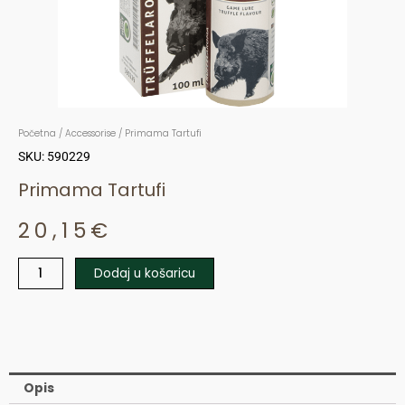
Početna
/
Accessorise
/ Primama Tartufi
SKU: 590229
Primama Tartufi
20,15
€
Dodaj u košaricu
Primama
Tartufi
količina
Opis