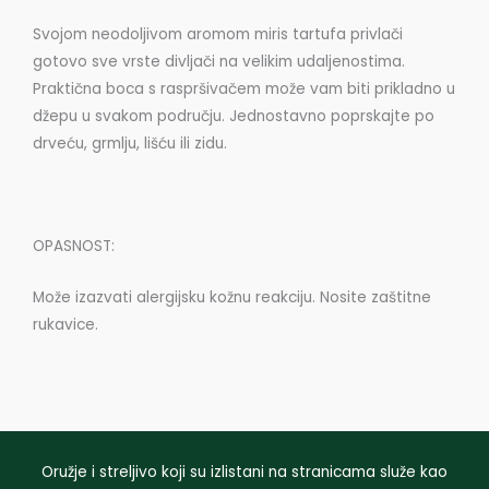
Svojom neodoljivom aromom miris tartufa privlači
gotovo sve vrste divljači na velikim udaljenostima.
Praktična boca s raspršivačem može vam biti prikladno u
džepu u svakom području. Jednostavno poprskajte po
drveću, grmlju, lišću ili zidu.
OPASNOST:
Može izazvati alergijsku kožnu reakciju. Nosite zaštitne
rukavice.
Oružje i streljivo koji su izlistani na stranicama služe kao