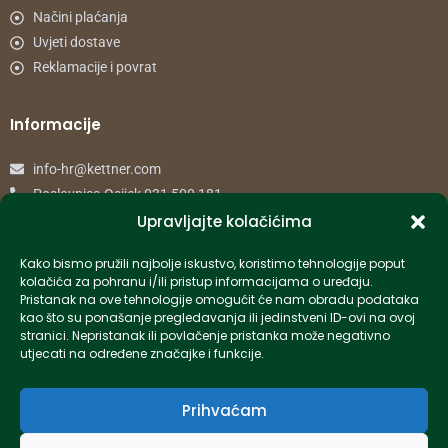
Načini plaćanja
Uvjeti dostave
Reklamacije i povrat
Informacije
info-hr@kettner.com
Poslovnica Osijek 031 500 181
Poslovnica Zagreb 01 7798 900
Upravljajte kolačićima
Kako bismo pružili najbolje iskustvo, koristimo tehnologije poput
© 2024 Kettner. Sva prava pridržana.
kolačića za pohranu i/ili pristup informacijama o uređaju.
Pristanak na ove tehnologije omogućit će nam obradu podataka
kao što su ponašanje pregledavanja ili jedinstveni ID-ovi na ovoj
stranici. Nepristanak ili povlačenje pristanka može negativno
utjecati na određene značajke i funkcije.
Created by Pumapunku
Prihvaćam