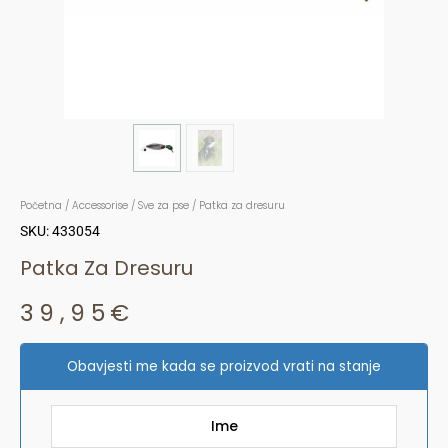
Početna
/
Accessorise
/
Sve za pse
/ Patka za dresuru
SKU: 433054
Patka Za Dresuru
39,95
€
Obavjesti me kada se proizvod vrati na stanje