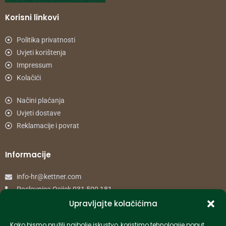
Korisni linkovi
Politika privatnosti
Uvjeti korištenja
Impressum
Kolačići
Načini plaćanja
Uvjeti dostave
Reklamacije i povrat
Informacije
info-hr@kettner.com
Poslovnica Osijek 031 500 181
Poslovnica Zagreb 01 7798 900
Upravljajte kolačićima
Kako bismo pružili najbolje iskustvo, koristimo tehnologije poput