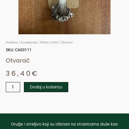
Početna
/
Accessorise
/
Poklon artikli
/ Otvarač
SKU: CA00111
Otvarač
36,40
€
Dodaj u košaricu
Otvarač
količina
Oružje i streljivo koji su izlistani na stranicama služe kao