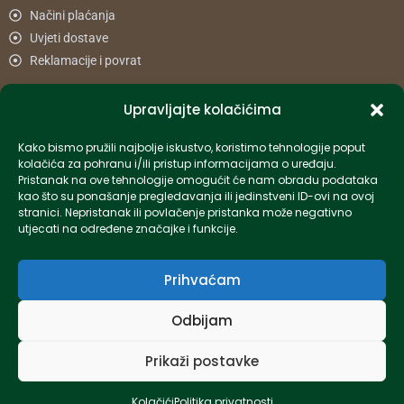
Načini plaćanja
Uvjeti dostave
Reklamacije i povrat
Upravljajte kolačićima
Informacije
Kako bismo pružili najbolje iskustvo, koristimo tehnologije poput
info-hr@kettner.com
kolačića za pohranu i/ili pristup informacijama o uređaju.
Poslovnica Osijek 031 500 181
Pristanak na ove tehnologije omogućit će nam obradu podataka
kao što su ponašanje pregledavanja ili jedinstveni ID-ovi na ovoj
Poslovnica Zagreb 01 7798 900
stranici. Nepristanak ili povlačenje pristanka može negativno
utjecati na određene značajke i funkcije.
© 2024 Kettner. Sva prava pridržana.
Prihvaćam
Odbijam
Created by Pumapunku
Prikaži postavke
Kolačići
Politika privatnosti