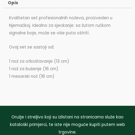
Opis
noževa
količina
Kvalitetan set profesionalnih noževa, proizveden u
Njemačkoj. Idealno za sjeckanje: sa žutom ručkom
signalne boje, može se više puta oštriti.
Ovaj set se sastoji od:
1 nož za otkoštavanje (13 cm)
1 nož za bušenje (16 cm)
1 mesarski nož (18 cm)
Oružje i streljivo koji su izlistani na stranicama služe kao
kataloški primjerci, te iste nije moguće kupiti putem web
trgovine.