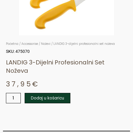
Početna
/
Accessorise
/
Noževi
/ LANDIG 3-dijelni profesionalni set noževa
SKU: 475070
LANDIG 3-Dijelni Profesionalni Set
Noževa
37,95
€
Dodaj u košaricu
LANDIG
3-
dijelni
profesionalni
set