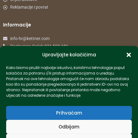
Reklamacije i povrat
Informacije
info-hr@kettner.com
Poslovnica Osijek 031 500 181
Poslovnica Zagreb 01 7798 900
Upravljajte kolačićima
Kako bismo pružili najbolje iskustvo, koristimo tehnologije poput
© 2024 Kettner. Sva prava pridržana.
kolačića za pohranu i/ili pristup informacijama o uređaju.
Pristanak na ove tehnologije omogućit će nam obradu podataka
kao što su ponašanje pregledavanja ili jedinstveni ID-ovi na ovoj
stranici. Nepristanak ili povlačenje pristanka može negativno
utjecati na određene značajke i funkcije.
Created by Pumapunku
Prihvaćam
Odbijam