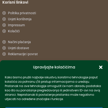
Korisni linkovi
Politika privatnosti
Uvjeti korištenja
Impressum
Kolačići
Načini plaćanja
Uvjeti dostave
Reklamacije i povrat
Upravljajte kolačićima
Informacije
Kako bismo pružili najbolje iskustvo, koristimo tehnologije poput
info-hr@kettner.com
kolačića za pohranu i/ili pristup informacijama o uređaju.
Poslovnica Osijek 031 500 181
Pristanak na ove tehnologije omogućit će nam obradu podataka
kao što su ponašanje pregledavanja ili jedinstveni ID-ovi na ovoj
Poslovnica Zagreb 01 7798 900
stranici. Nepristanak ili povlačenje pristanka može negativno
utjecati na određene značajke i funkcije.
© 2024 Kettner. Sva prava pridržana.