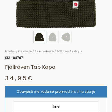
Početna
/
Accessorise
/
Kape i rukavice
/ Fjällräven Tab kapa
SKU: 84767
Fjällräven Tab Kapa
34,95
€
Obavjesti me kada se proizvod vrati na stanje