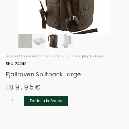
Početna
/
Accessorise
/
Ruksaci i stolice
/ Fjällräven Splitpack large
SKU: 24245
Fjällräven Splitpack Large
189,95
€
Dodaj u košaricu
Fjällräven
Splitpack
large
količina