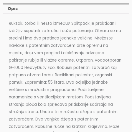
Opis
Ruksak, torba ili nešto između? Splitpack je praktičan i
izdržljiv suputnik za kraća i duža putovanja. Otvara se na
sredini i ima dva pretinca jednake veličine. Mrežaste
navlake s patentnim zatvaračem drže opremu na
mjestu, daju vam pregled i olakšavaju odvojeno
pakiranje rublja ili vlažne opreme. Otporan, vodootporan
G-1000 HeavyDuty Eco. Robusni patentni zatvarač koji
potpuno otvara torbu. Reciklirani poliester, organski
pamuk. Zapremina: 55 litara. Dva odjeljka jednake
veličine s mrežastim pregradama. Podstavljene
naramenice s ventilacijskom mrežom. Podstavljena
stražnja ploča koja sprječava pritiskanje sadržaja na
stražnju stranu. Unutra tri mrežasta džepa s patentnim
zatvaračem. Dva vanjska džepa s patentnim
zatvaračem. Robusne ručke na kratkim krajevima. Može