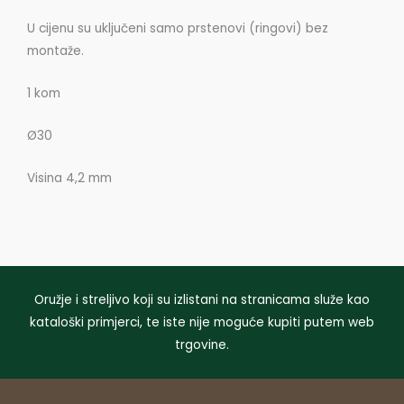
U cijenu su uključeni samo prstenovi (ringovi) bez
montaže.
1 kom
Ø30
Visina 4,2 mm
Oružje i streljivo koji su izlistani na stranicama služe kao
kataloški primjerci, te iste nije moguće kupiti putem web
trgovine.