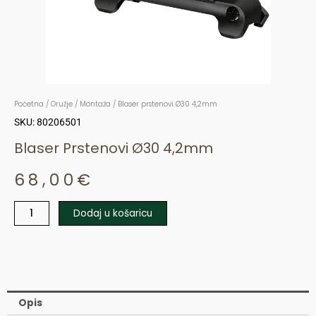
Početna
/
Oružje
/
Montaža
/ Blaser prstenovi Ø30 4,2mm
SKU: 80206501
Blaser Prstenovi Ø30 4,2mm
68,00
€
Dodaj u košaricu
Blaser
prstenovi
Ø30
4,2mm
količina
Opis