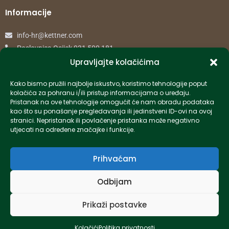
Informacije
info-hr@kettner.com
Poslovnica Osijek 031 500 181
Poslovnica Zagreb 01 7798 900
Upravljajte kolačićima
Kako bismo pružili najbolje iskustvo, koristimo tehnologije poput
© 2024 Kettner. Sva prava pridržana.
kolačića za pohranu i/ili pristup informacijama o uređaju.
Pristanak na ove tehnologije omogućit će nam obradu podataka
kao što su ponašanje pregledavanja ili jedinstveni ID-ovi na ovoj
stranici. Nepristanak ili povlačenje pristanka može negativno
utjecati na određene značajke i funkcije.
Created by Pumapunku
Prihvaćam
Odbijam
Prikaži postavke
Kolačići
Politika privatnosti