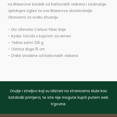
na Blaserove kundak od karbonskih vlakana i zaokružuje
cjelokupni izgled za sve Blaserove obožavatelje.
Obavezno za svaku situaciju.
– Dio Ultimate Carbon Fiber linije.
– Kydex futrola s kopčom za remen
– Težina samo 126 g
– Oštrica duga 15 cm
– Drške izrađene od karbonskih vlakana
Oružje i streljivo koji su izlistani na stranicama služe kao
kataloški primjerci, te iste nije moguće kupiti putem web
trgovine.