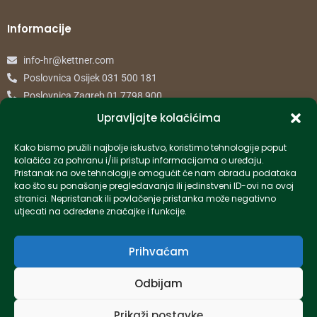
Informacije
info-hr@kettner.com
Poslovnica Osijek 031 500 181
Poslovnica Zagreb 01 7798 900
Upravljajte kolačićima
© 2024 Kettner. Sva prava pridržana.
Kako bismo pružili najbolje iskustvo, koristimo tehnologije poput
kolačića za pohranu i/ili pristup informacijama o uređaju.
Pristanak na ove tehnologije omogućit će nam obradu podataka
kao što su ponašanje pregledavanja ili jedinstveni ID-ovi na ovoj
stranici. Nepristanak ili povlačenje pristanka može negativno
Created by Pumapunku
utjecati na određene značajke i funkcije.
Prihvaćam
Odbijam
Prikaži postavke