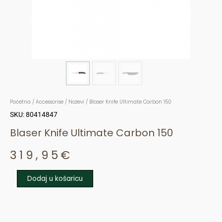
Početna
/
Accessorise
/
Noževi
/ Blaser Knife Ultimate Carbon 150
SKU: 80414847
Blaser Knife Ultimate Carbon 150
319,95
€
Dodaj u košaricu
Blaser
Knife
Ultimate
Carbon