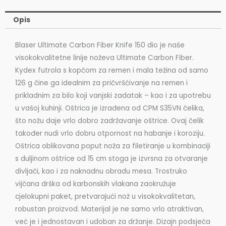
150
Opis
količina
Blaser Ultimate Carbon Fiber Knife 150 dio je naše
visokokvalitetne linije noževa Ultimate Carbon Fiber.
Kydex futrola s kopčom za remen i mala težina od samo
126 g čine ga idealnim za pričvršćivanje na remen i
prikladnim za bilo koji vanjski zadatak – kao i za upotrebu
u vašoj kuhinji. Oštrica je izrađena od CPM S35VN čelika,
što nožu daje vrlo dobro zadržavanje oštrice. Ovaj čelik
također nudi vrlo dobru otpornost na habanje i koroziju.
Oštrica oblikovana poput noža za filetiranje u kombinaciji
s duljinom oštrice od 15 cm stoga je izvrsna za otvaranje
divljači, kao i za naknadnu obradu mesa. Trostruko
vijčana drška od karbonskih vlakana zaokružuje
cjelokupni paket, pretvarajući nož u visokokvalitetan,
robustan proizvod. Materijal je ne samo vrlo atraktivan,
već je i jednostavan i udoban za držanje. Dizajn podsjeća