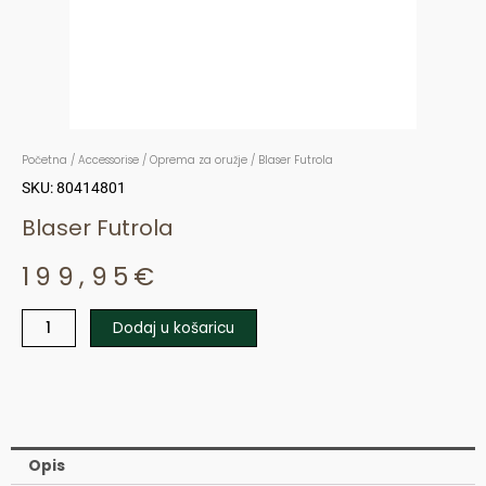
Početna
/
Accessorise
/
Oprema za oružje
/ Blaser Futrola
SKU: 80414801
Blaser Futrola
199,95
€
Dodaj u košaricu
Blaser
Futrola
količina
Opis