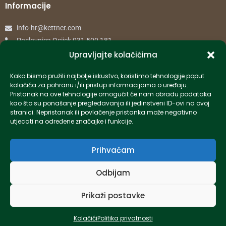
Informacije
info-hr@kettner.com
Poslovnica Osijek 031 500 181
Poslovnica Zagreb 01 7798 900
Upravljajte kolačićima
Kako bismo pružili najbolje iskustvo, koristimo tehnologije poput
© 2024 Kettner. Sva prava pridržana.
kolačića za pohranu i/ili pristup informacijama o uređaju.
Pristanak na ove tehnologije omogućit će nam obradu podataka
kao što su ponašanje pregledavanja ili jedinstveni ID-ovi na ovoj
stranici. Nepristanak ili povlačenje pristanka može negativno
utjecati na određene značajke i funkcije.
Created by Pumapunku
Prihvaćam
Odbijam
Prikaži postavke
Kolačići
Politika privatnosti