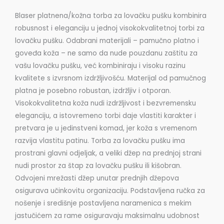
Blaser platnena/kožna torba za lovačku pušku kombinira
robusnost i eleganciju u jednoj visokokvalitetnoj torbi za
lovačku pušku. Odabrani materijali – pamučno platno i
goveđa koža – ne samo da nude pouzdanu zaštitu za
vašu lovačku pušku, već kombiniraju i visoku razinu
kvalitete s izvrsnom izdržljivošću. Materijal od pamučnog
platna je posebno robustan, izdržljiv i otporan.
Visokokvalitetna koža nudi izdržljivost i bezvremensku
eleganciju, a istovremeno torbi daje vlastiti karakter i
pretvara je u jedinstveni komad, jer koža s vremenom
razvija vlastitu patinu. Torba za lovačku pušku ima
prostrani glavni odjeljak, a veliki džep na prednjoj strani
nudi prostor za štap za lovačku pušku ili kišobran.
Odvojeni mrežasti džep unutar prednjih džepova
osigurava učinkovitu organizaciju. Podstavljena ručka za
nošenje i središnje postavljena naramenica s mekim
jastučićem za rame osiguravaju maksimalnu udobnost