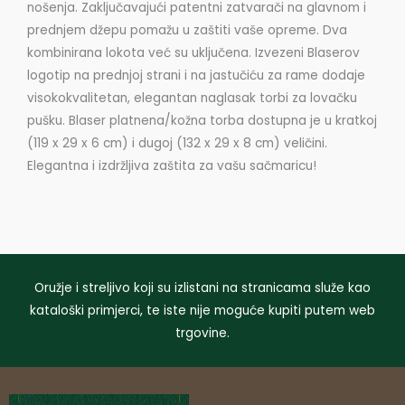
nošenja. Zaključavajući patentni zatvarači na glavnom i
prednjem džepu pomažu u zaštiti vaše opreme. Dva
kombinirana lokota već su uključena. Izvezeni Blaserov
logotip na prednjoj strani i na jastučiću za rame dodaje
visokokvalitetan, elegantan naglasak torbi za lovačku
pušku. Blaser platnena/kožna torba dostupna je u kratkoj
(119 x 29 x 6 cm) i dugoj (132 x 29 x 8 cm) veličini.
Elegantna i izdržljiva zaštita za vašu sačmaricu!
Oružje i streljivo koji su izlistani na stranicama služe kao
kataloški primjerci, te iste nije moguće kupiti putem web
trgovine.