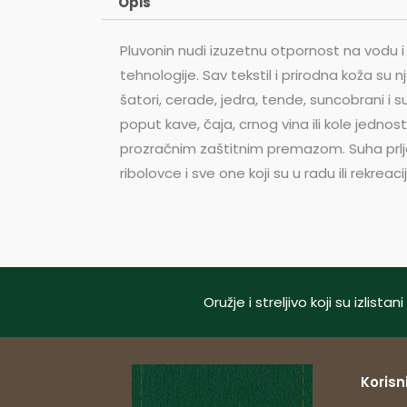
Opis
Pluvonin nudi izuzetnu otpornost na vodu i 
tehnologije. Sav tekstil i prirodna koža su 
šatori, cerade, jedra, tende, suncobrani i su
poput kave, čaja, crnog vina ili kole jednos
prozračnim zaštitnim premazom. Suha prljavšt
ribolovce i sve one koji su u radu ili rekreaci
Oružje i streljivo koji su izlis
Korisni