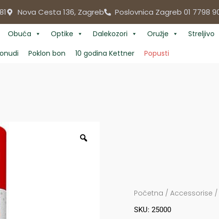
81
Nova Cesta 136, Zagreb
Poslovnica Zagreb 01 7798 9
Obuća
Optike
Dalekozori
Oružje
Streljivo
onudi
Poklon bon
10 godina Kettner
Popusti
Početna
/
Accessorise
SKU: 25000