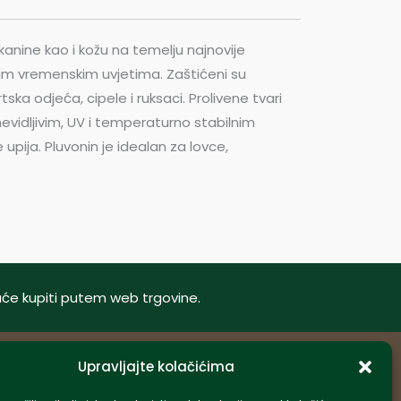
tkanine kao i kožu na temelju najnovije
težim vremenskim uvjetima. Zaštićeni su
tska odjeća, cipele i ruksaci. Prolivene tvari
nevidljivim, UV i temperaturno stabilnim
upija. Pluvonin je idealan za lovce,
oguće kupiti putem web trgovine.
Upravljajte kolačićima
Informacije