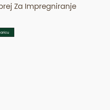
prej Za Impregniranje
aricu