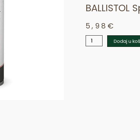
BALLISTOL S
5,98
€
Dodaj u koš
BALLISTOL
sprej
za
impregniranje
količina