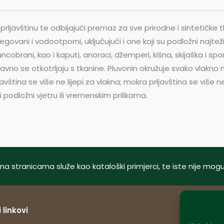
prljavštinu te odbijajući premaz za sve prirodne i sintetičke 
njegovani i vodootporni, uključujući i one koji su podložni naj
ncobrani, kao i kaputi, anoraci, džemperi, kišna, skijaška i spor
tavno se otkotrljaju s tkanine. Pluvonin okružuje svako vlakno 
ina se više ne lijepi za vlakna; mokra prljavština se više ne 
ji podložni vjetru ili vremenskim prilikama.
tani na stranicama služe kao kataloški primjerci, te iste nije m
 linkovi