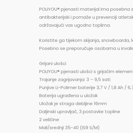
POLIYOU® pjenasti materijal ima posebna svo
antibakterijski i pomaže u prevenciji atlets
održavajući vas ugodno toplima.
Koristite ga tijekom skijanja, snowboarda, lo
Posebno se preporučuje osobama u invalid
Grijani ulošci
POLIYOU® pjenasti ulošci s grijaćim eleme
Trajanje zagrijavanja: 3 – 9,5 sati
Punjive Li-Polimer baterije 3,7 V / 1,8 Ah / 6
Baterija ugrađena u uložak
Uložak je straga debljine 16mm
Daljinski upravljač, 3 postavke topline
2 veličine
Mali/srednji 35-40 (IS9 S/M)