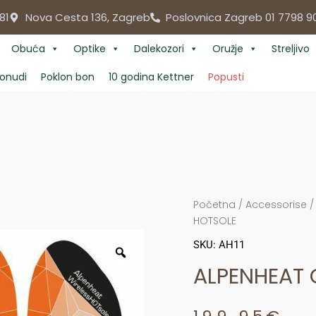
81
Nova Cesta 136, Zagreb
Poslovnica Zagreb 01 7798 9
Obuća
Optike
Dalekozori
Oružje
Streljivo
onudi
Poklon bon
10 godina Kettner
Popusti
Početna
/
Accessorise
HOTSOLE
SKU: AH11
ALPENHEAT 