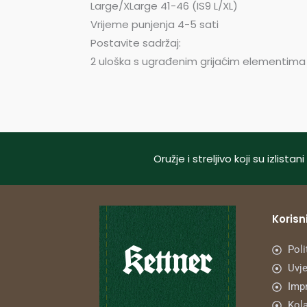
Large/XLarge 41-46 (IS9 L/XL)
Vrijeme punjenja 4-5 sati
Postavite sadržaj:
2 uloška s ugrađenim grijaćim elementima (IS
Oružje i streljivo koji su izlis
Korisni
Poli
Uvje
Imp
Kola