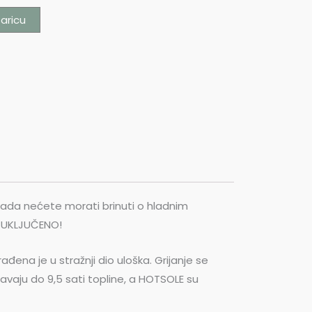
aricu
ikada nećete morati brinuti o hladnim
JE UKLJUČENO!
rađena je u stražnji dio uloška. Grijanje se
ravaju do 9,5 sati topline, a HOTSOLE su