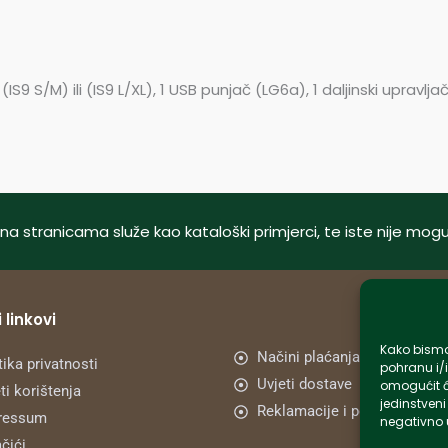
9 S/M) ili (IS9 L/XL), 1 USB punjač (LG6a), 1 daljinski upravlj
tani na stranicama služe kao kataloški primjerci, te iste nije m
 linkovi
Kako bismo 
Načini plaćanja
tika privatnosti
pohranu i/i
Uvjeti dostave
omogućit ć
ti korištenja
jedinstveni
Reklamacije i povrat
ressum
negativno u
čići