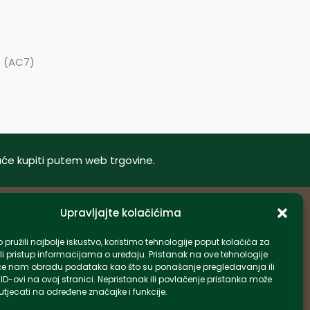
ač (AC7)
oguće kupiti putem web trgovine.
Upravljajte kolačićima
Informacije
pružili najbolje iskustvo, koristimo tehnologije poput kolačića za
li pristup informacijama o uređaju. Pristanak na ove tehnologije
info-hr@kettner.com
e nam obradu podataka kao što su ponašanje pregledavanja ili
Poslovnica Osijek 031 500 181
 ID-ovi na ovoj stranici. Nepristanak ili povlačenje pristanka može
tjecati na određene značajke i funkcije.
Poslovnica Zagreb 01 7798 900