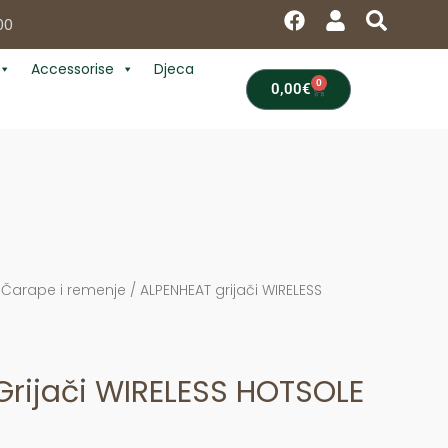
F
U
S
00
a
s
e
c
e
a
Accessorise
Djeca
e
r
r
0
Cart
0,00
€
b
c
o
h
o
k
/
Čarape i remenje
/ ALPENHEAT grijači WIRELESS
Grijači WIRELESS HOTSOLE