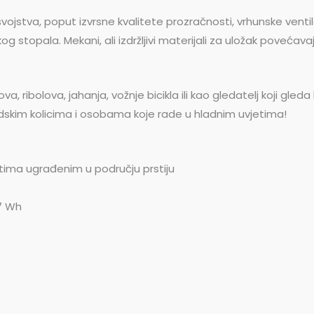
jstva, poput izvrsne kvalitete prozračnosti, vrhunske ventila
kog stopala. Mekani, ali izdržljivi materijali za uložak poveća
va, ribolova, jahanja, vožnje bicikla ili kao gledatelj koji gle
skim kolicima i osobama koje rade u hladnim uvjetima!
ntima ugrađenim u području prstiju
,7 Wh