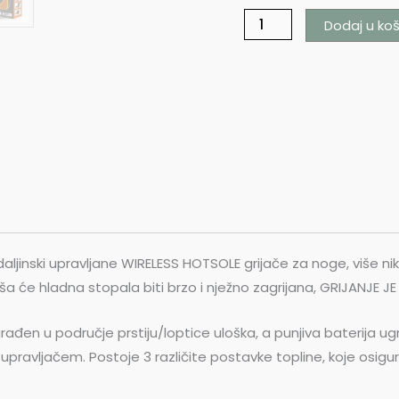
Dodaj u koš
aljinski upravljane WIRELESS HOTSOLE grijače za noge, više n
aša će hladna stopala biti brzo i nježno zagrijana, GRIJANJE 
rađen u područje prstiju/loptice uloška, ​​a punjiva baterija ug
m upravljačem. Postoje 3 različite postavke topline, koje osigu