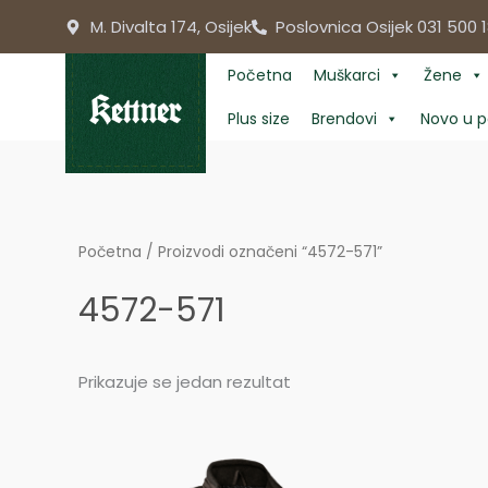
Skip
M. Divalta 174, Osijek
Poslovnica Osijek 031 500 1
to
content
Početna
Muškarci
Žene
Plus size
Brendovi
Novo u p
Početna
/ Proizvodi označeni “4572-571”
4572-571
Prikazuje se jedan rezultat