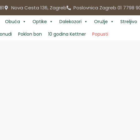
81
Nova Cesta 136, Zagreb
Poslovnica Zagreb 01 7798 9
Obuća
Optike
Dalekozori
Oružje
Streljivo
onudi
Poklon bon
10 godina Kettner
Popusti