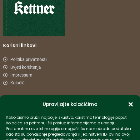
Korisni linkovi
Politika privatnosti
Uvjeti korištenja
Impressum
Kolačići
Načini plaćanja
Upravljajte kolačićima
Uvjeti dostave
Reklamacije i povrat
Kako bismo pružili najbolje iskustvo, koristimo tehnologije poput
kolačića za pohranu i/ili pristup informacijama o uređaju.
Pristanak na ove tehnologije omogućit će nam obradu podataka
Informacije
kao što su ponašanje pregledavanja ili jedinstveni ID-ovi na ovoj
stranici. Nepristanak ili povlačenje pristanka može negativno